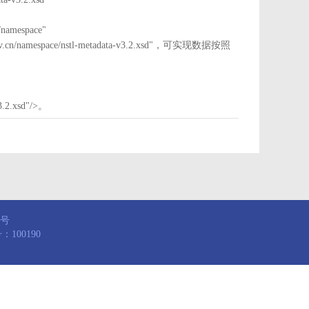
mespace"
nstl.gov.cn/namespace/nstl-metadata-v3.2.xsd"，可实现数据按照
3.2.xsd"/>。
8号
100190