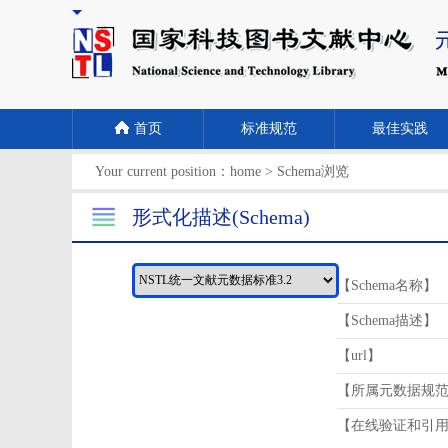
首页
标准规范
最佳实践
Your current position：
home
>
Schema浏览
形式化描述(Schema)
【Schema名称】
【Schema描述】
【url】
【所属元数据规
【在线验证和引