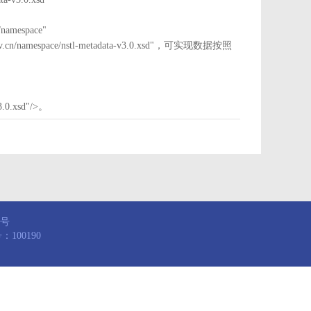
mespace"
nstl.gov.cn/namespace/nstl-metadata-v3.0.xsd"，可实现数据按照
3.0.xsd"/>。
8号
100190