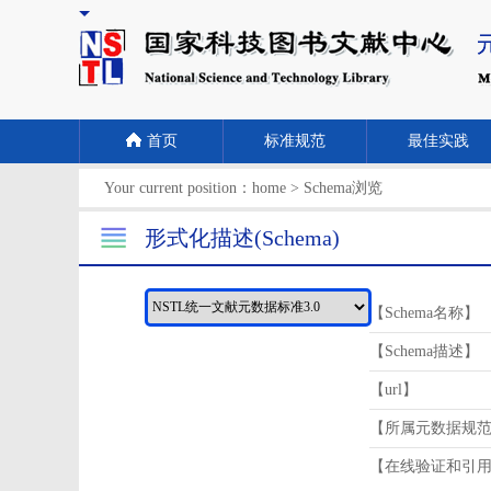
首页
标准规范
最佳实践
Your current position：
home
>
Schema浏览
形式化描述(Schema)
【Schema名称】
【Schema描述】
【url】
【所属元数据规
【在线验证和引