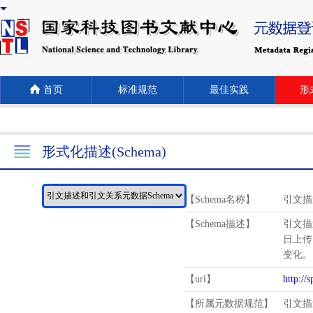
首页
标准规范
最佳实践
形式
形式化描述(Schema)
【Schema名称】
引文描
【Schema描述】
引文描
日上传
变化。
【url】
http://
【所属元数据规范】
引文描