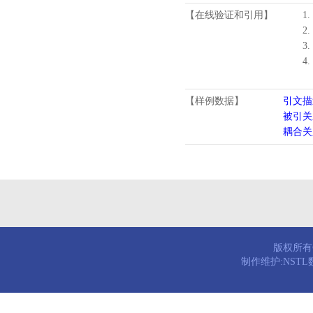
【在线验证和引用】
1.
2.
3.
4
【样例数据】
引文描
被引关
耦合关
版权所有© 
制作维护:NST