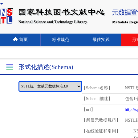
首页
标准规范
最佳实践
形式
形式化描述(Schema)
【Schema名称】
NST
【Schema描述】
包含1个
【url】
http://
【所属元数据规范】
NST
【在线验证和引用】
N
Schema