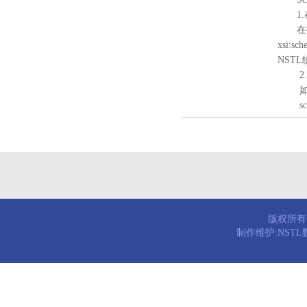
1.
在待验证的
xsi:sc
NST
2.
如需引
schema
版权所有© 
制作维护:NST