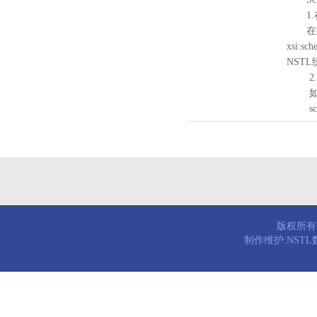
1.
在待验证的
xsi:sc
NST
2.
如需引
schema
版权所有© 
制作维护:NST