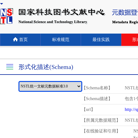
首页
标准规范
最佳实践
形式
形式化描述(Schema)
【Schema名称】
NST
【Schema描述】
包含1个
【url】
http://
【所属元数据规范】
NST
【在线验证和引用】
N
Schema