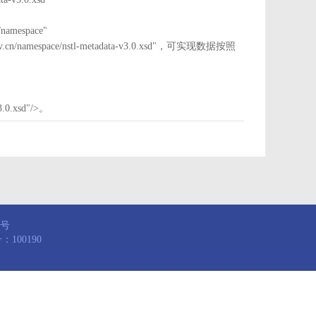
mespace"
nstl.gov.cn/namespace/nstl-metadata-v3.0.xsd"，可实现数据按照
3.0.xsd"/>。
8号
100190