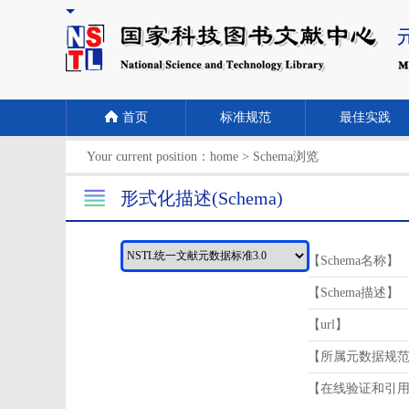
首页
标准规范
最佳实践
Your current position：
home
>
Schema浏览
形式化描述(Schema)
【Schema名称】
【Schema描述】
【url】
【所属元数据规
【在线验证和引