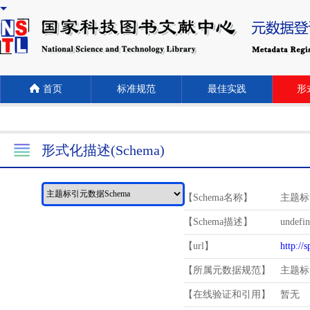
首页
标准规范
最佳实践
形式
形式化描述(Schema)
【Schema名称】
主题标
【Schema描述】
undefi
【url】
http://
【所属元数据规范】
主题标
【在线验证和引用】
暂无