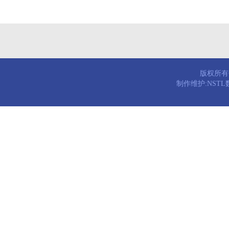
版权所有© 
制作维护:NST