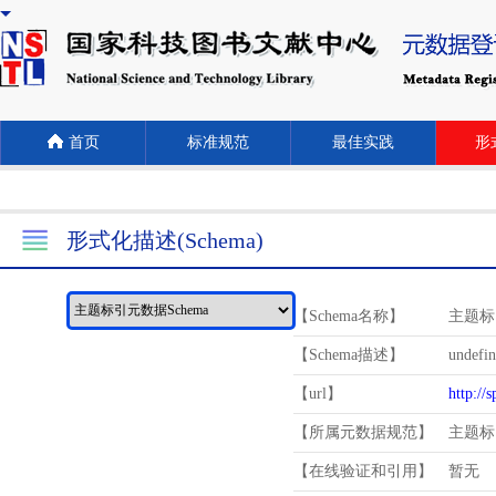
首页
标准规范
最佳实践
形式
形式化描述(Schema)
【Schema名称】
主题标
【Schema描述】
undefi
【url】
http://
【所属元数据规范】
主题标
【在线验证和引用】
暂无