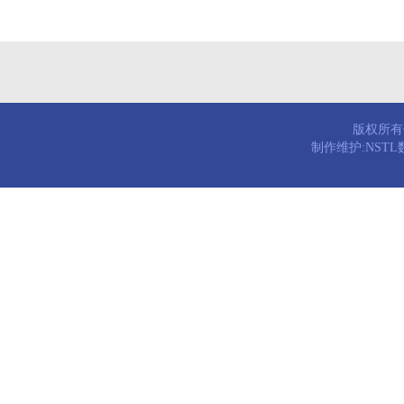
版权所有© 
制作维护:NST