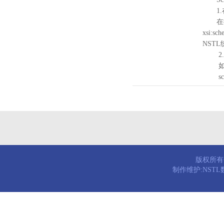
1.
在待验证的
xsi:sc
NST
2.
如需引
schema
版权所有© 
制作维护:NST