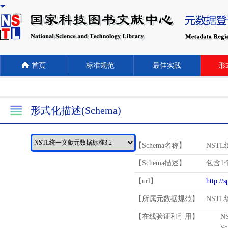
首页
标准规范
最佳实践
形式
形式化描述(Schema)
【Schema名称】
NST
【Schema描述】
包含1个
【url】
http://
【所属元数据规范】
NST
【在线验证和引用】
N
Schema