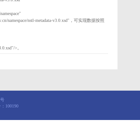
mespace"
nstl.gov.cn/namespace/nstl-metadata-v3.0.xsd"，可实现数据按照
3.0.xsd"/>。
8号
100190