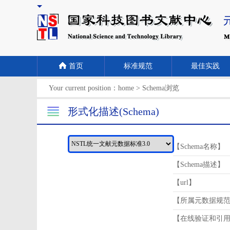
首页
标准规范
最佳实践
Your current position：
home
>
Schema浏览
形式化描述(Schema)
【Schema名称】
【Schema描述】
【url】
【所属元数据规
【在线验证和引