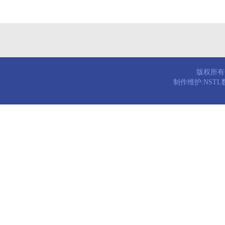
版权所有© 
制作维护:NST