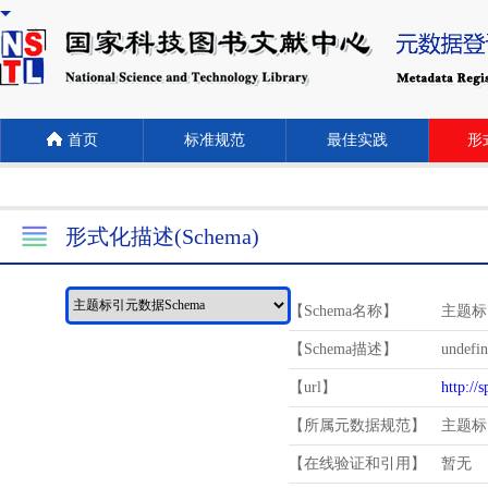
首页
标准规范
最佳实践
形式
形式化描述(Schema)
【Schema名称】
主题标
【Schema描述】
undefi
【url】
http://
【所属元数据规范】
主题标
【在线验证和引用】
暂无