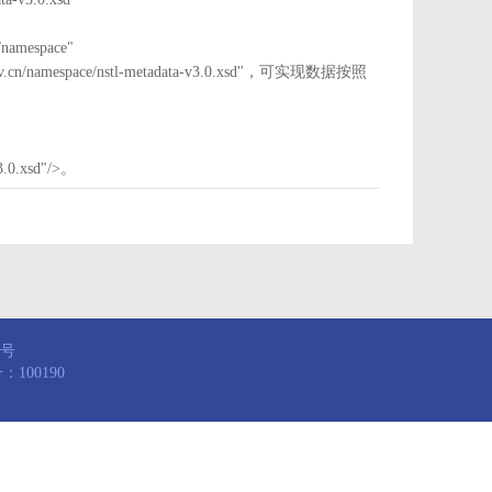
mespace"
nstl.gov.cn/namespace/nstl-metadata-v3.0.xsd"，可实现数据按照
3.0.xsd"/>。
8号
100190