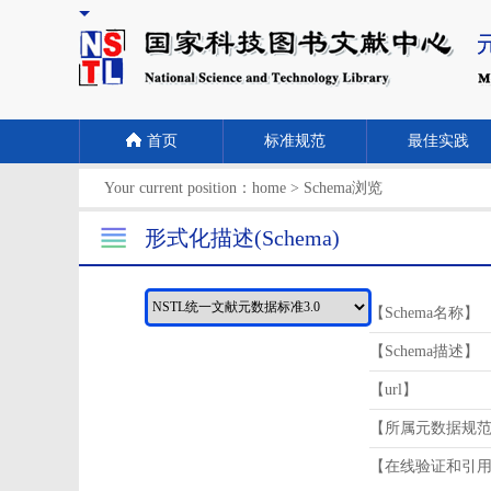
首页
标准规范
最佳实践
Your current position：
home
>
Schema浏览
形式化描述(Schema)
【Schema名称】
【Schema描述】
【url】
【所属元数据规
【在线验证和引