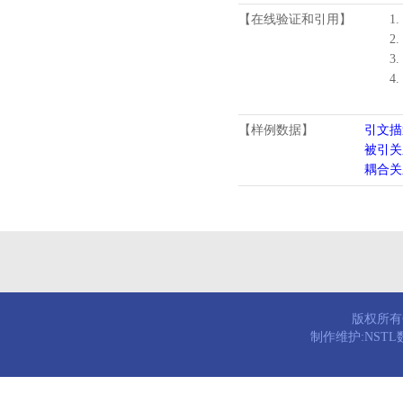
【在线验证和引用】
1.
2.
3.
4
【样例数据】
引文描
被引关
耦合关
版权所有© 
制作维护:NST