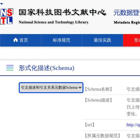
首页
标准规范
最佳实践
形式
形式化描述(Schema)
【Schema名称】
引文描
【Schema描述】
引文描
日上传
变化。
【url】
http://
【所属元数据规范】
引文描