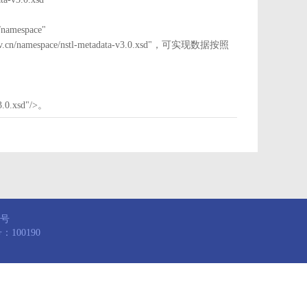
mespace"
nstl.gov.cn/namespace/nstl-metadata-v3.0.xsd"，可实现数据按照
3.0.xsd"/>。
8号
100190