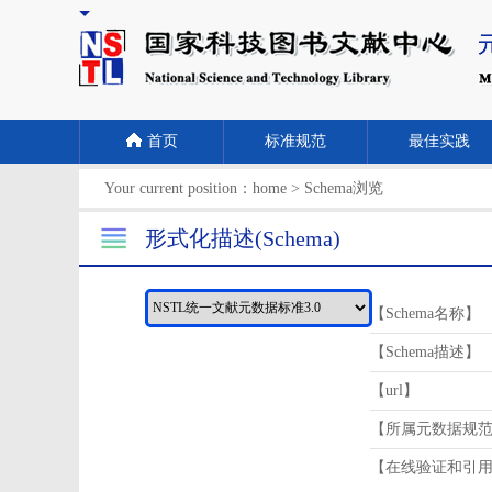
首页
标准规范
最佳实践
Your current position：
home
>
Schema浏览
形式化描述(Schema)
【Schema名称】
【Schema描述】
【url】
【所属元数据规
【在线验证和引