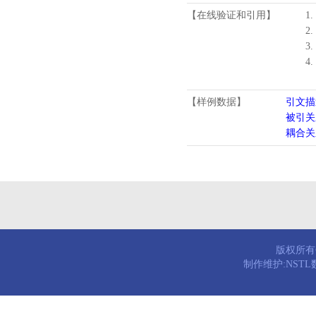
【在线验证和引用】
1.
2.
3.
4
【样例数据】
引文描
被引关
耦合关
版权所有© 
制作维护:NST