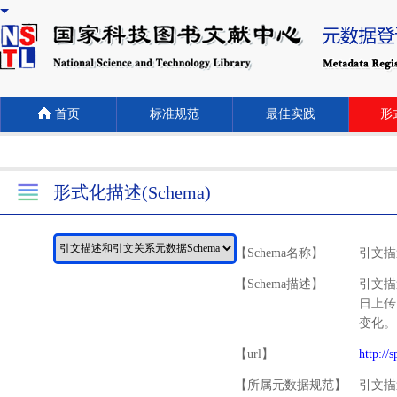
首页
标准规范
最佳实践
形式
形式化描述(Schema)
【Schema名称】
引文描
【Schema描述】
引文描
日上传
变化。
【url】
http://
【所属元数据规范】
引文描