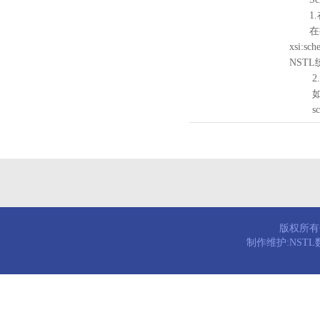
1.
在待验证的
xsi:sc
NST
2.
如需引
schema
版权所有© 
制作维护:NST