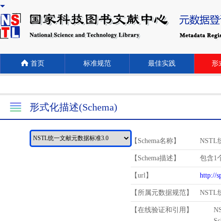
首页
标准规范
最佳实践
形式
形式化描述(Schema)
【Schema名称】
NST
【Schema描述】
包含1个
【url】
http://
【所属元数据规范】
NST
【在线验证和引用】
N
Schema