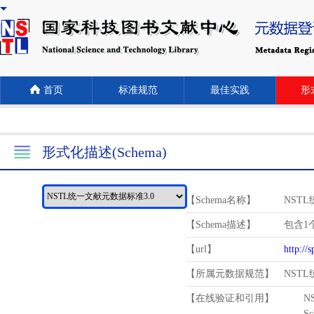
首页
标准规范
最佳实践
形式
形式化描述(Schema)
【Schema名称】
NST
【Schema描述】
包含1个
【url】
http://
【所属元数据规范】
NST
【在线验证和引用】
N
Schema