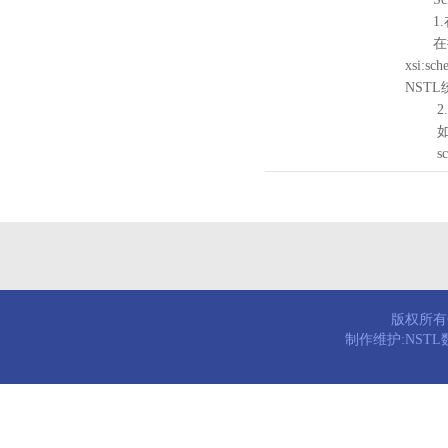
1.
在待验证的
xsi:sc
NST
2.
如需引
schema
版权所有© 
制作维护:NST