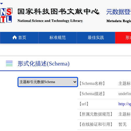
首页
标准规范
最佳实践
形式
形式化描述(Schema)
【Schema名称】
主题标
【Schema描述】
undefi
【url】
http://
【所属元数据规范】
主题标
【在线验证和引用】
暂无