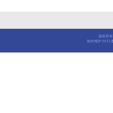
版权所有© 
制作维护:NST