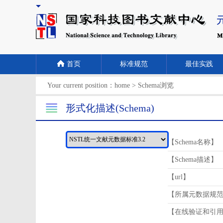
首页
标准规范
最佳实践
Your current position：
home
>
Schema浏览
形式化描述(Schema)
【Schema名称】
【Schema描述】
【url】
【所属元数据规
【在线验证和引