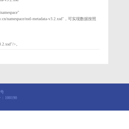
mespace"
nstl.gov.cn/namespace/nstl-metadata-v3.2.xsd"，可实现数据按照
3.2.xsd"/>。
8号
100190