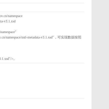
cn/namespace
a-v3.1.xsd
mespace"
nstl.gov.cn/namespace/nstl-metadata-v3.1.xsd"，可实现数据按照
3.1.xsd"/>。