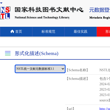
首页
标准规范
最佳实践
形式
形式化描述(Schema)
【Schema名称】
NST
【Schema描述】
包含1个
2024-
2023-
2023-
sour
【url】
http://