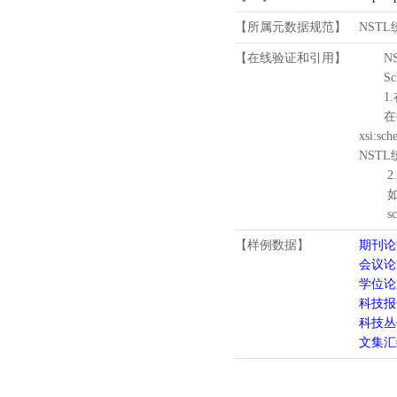
【所属元数据规范】
NST
【在线验证和引用】
N
Schema
1.
在待验证的
xsi:sc
NST
2.
如需引
schema
【样例数据】
期刊论
会议论
学位论
科技报
科技丛
文集汇