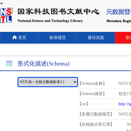
首页
标准规范
最佳实践
形式
形式化描述(Schema)
【Schema名称】
NST
【Schema描述】
包含1个
【url】
http://
【所属元数据规范】
NST
【在线验证和引用】
N
Schema