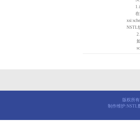
1.
在待验证的
xsi:sc
NST
2.
如需引
schema
版权所有© 
制作维护:NST