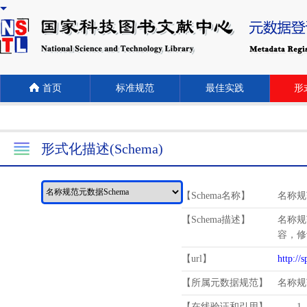
首页
标准规范
最佳实践
形式
形式化描述(Schema)
【Schema名称】
名称规
【Schema描述】
名称规
容，修
【url】
http://
【所属元数据规范】
名称规
【在线验证和引用】
1.