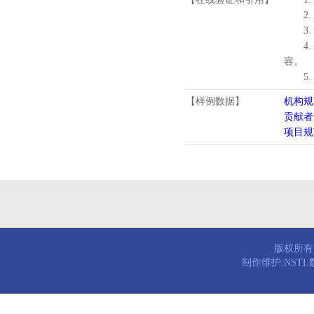
2.
3.
4
容。
5
【样例数据】
机构规
贡献者
项目规
版权所有© 
制作维护:NST