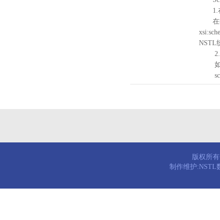
1.
在待验证的
xsi:sc
NST
2.
如需引
schema
版权所有© 
制作维护:NST