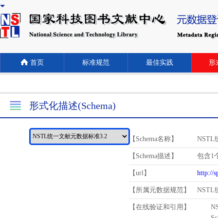
首页
标准规范
最佳实践
形式
形式化描述(Schema)
【Schema名称】
NST
【Schema描述】
包含1个
【url】
http://
【所属元数据规范】
NST
【在线验证和引用】
N
Schema