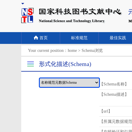
首页
标准规范
最佳实践
Your current position：
home
>
Schema浏览
形式化描述(Schema)
【Schema名称】
【Schema描述】
【url】
【所属元数据规
【在线验证和引