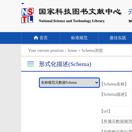
首页
标准规范
最佳实践
Your current position：
home
>
Schema浏览
形式化描述(Schema)
【Schema名称】
【Schema描述】
【url】
【所属元数据规
【在线验证和引