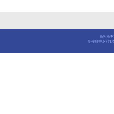
版权所有© 
制作维护:NST