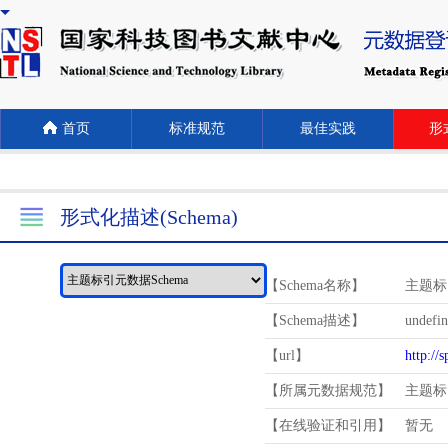
首页
标准规范
最佳实践
形式
形式化描述(Schema)
【Schema名称】
主题标
【Schema描述】
undefi
【url】
http://
【所属元数据规范】
主题标
【在线验证和引用】
暂无