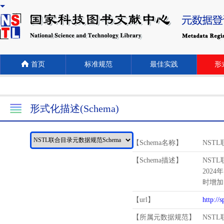
首页
标准规范
最佳实践
形式
形式化描述(Schema)
【Schema名称】
NST
【Schema描述】
NST
2024
时增加
【url】
http://
【所属元数据规范】
NST