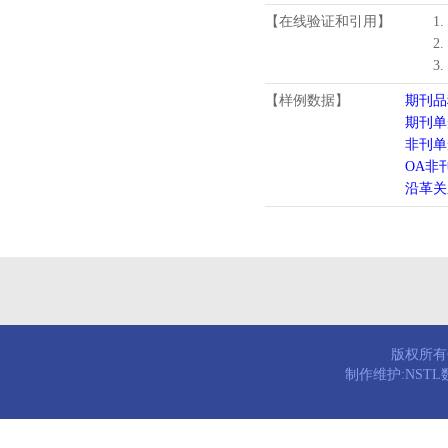
【在线验证和引用】
1
2
3
【样例数据】
期刊品
期刊单
非刊单
OA非
沿革关
版权所有© 
制作维护:NST