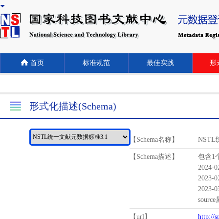
首页
标准规范
最佳实践
形式
形式化描述(Schema)
【Schema名称】
NST
【Schema描述】
包含1个
2024-
2023-
2023-
sour
【url】
http://