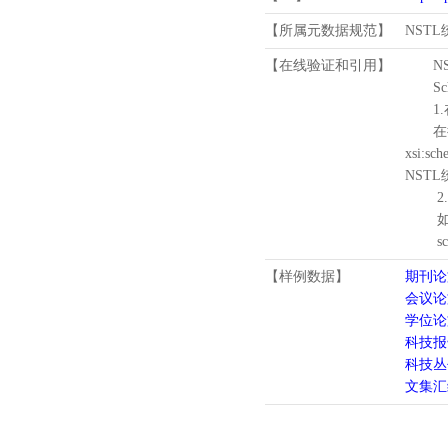
【所属元数据规范】
NST
【在线验证和引用】
N
Schema
1.
在待验证的
xsi:sc
NST
2.
如需引
schema
【样例数据】
期刊论
会议论
学位论
科技报
科技丛
文集汇