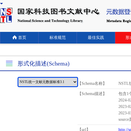
首页
标准规范
最佳实践
形式
形式化描述(Schema)
【Schema名称】
NST
【Schema描述】
包含1个
2024-
2023-
2023-
sour
【url】
http://