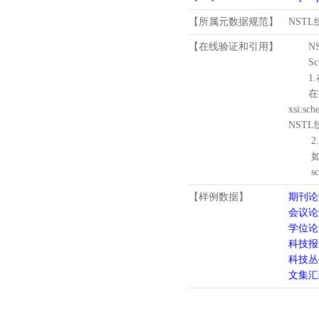
【所属元数据规范】
NST
【在线验证和引用】
N
Schema
1.
在待验证的
xsi:sc
NST
2.
如需引
schema
【样例数据】
期刊论
会议论
学位论
科技报
科技丛
文集汇