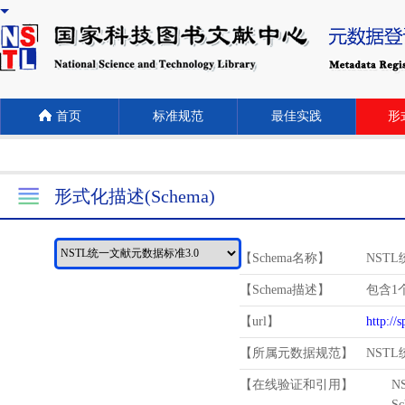
首页
标准规范
最佳实践
形式
形式化描述(Schema)
【Schema名称】
NST
【Schema描述】
包含1个
【url】
http://
【所属元数据规范】
NST
【在线验证和引用】
N
Schema