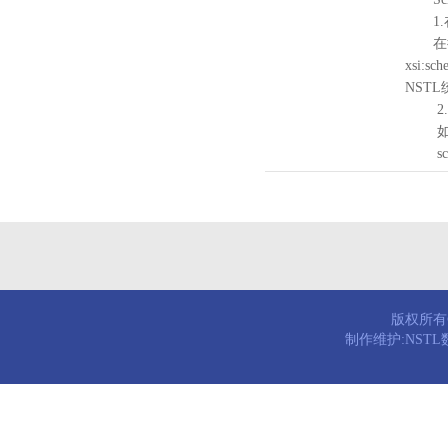
1.
在待验证的
xsi:sc
NST
2.
如需引
schema
版权所有© 
制作维护:NST