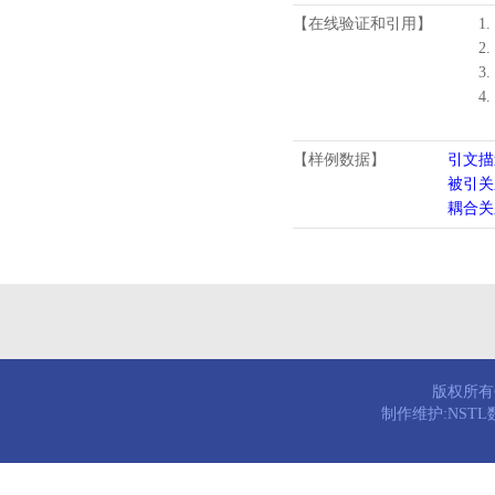
【在线验证和引用】
1.
2.
3.
4
【样例数据】
引文描
被引关
耦合关
版权所有© 
制作维护:NST