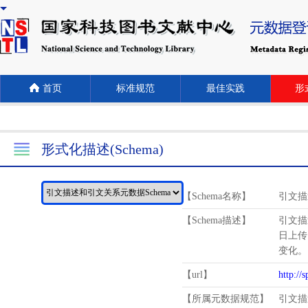
首页
标准规范
最佳实践
形式
形式化描述(Schema)
【Schema名称】
引文描
【Schema描述】
引文描
日上传
变化。
【url】
http://
【所属元数据规范】
引文描