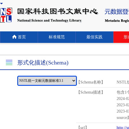
首页
标准规范
最佳实践
形式
形式化描述(Schema)
【Schema名称】
NST
【Schema描述】
包含1个
2024-
2023-
2023-
sour
【url】
http://