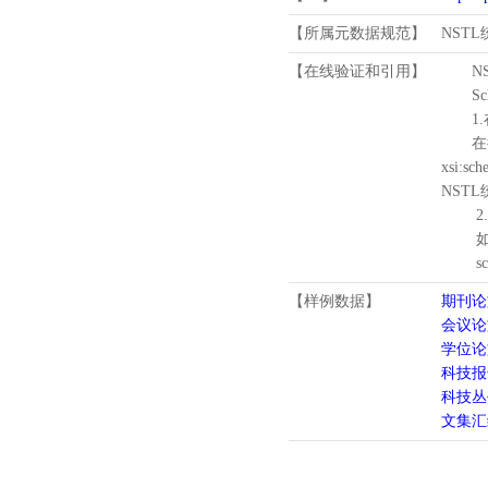
【所属元数据规范】
NST
【在线验证和引用】
N
Schema
1.
在待验证的
xsi:sc
NST
2.
如需引
schema
【样例数据】
期刊论
会议论
学位论
科技报
科技丛
文集汇