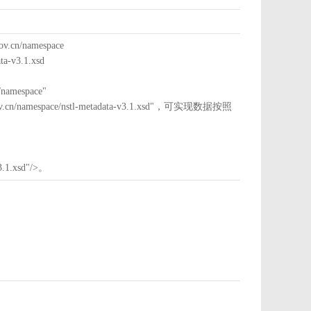
cn/namespace
a-v3.1.xsd
mespace"
nstl.gov.cn/namespace/nstl-metadata-v3.1.xsd"，可实现数据按照
3.1.xsd"/>。