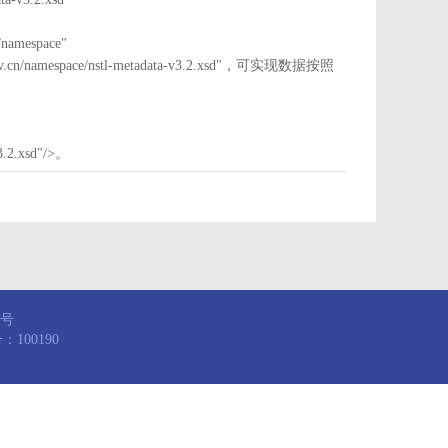
mespace"
nstl.gov.cn/namespace/nstl-metadata-v3.2.xsd"，可实现数据按照
3.2.xsd"/>。
8号
100190