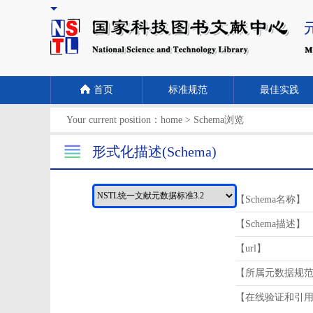
首页
标准规范
最佳实践
Your current position：
home
>
Schema浏览
形式化描述(Schema)
【Schema名称】
【Schema描述】
【url】
【所属元数据规
【在线验证和引