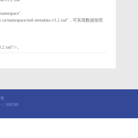
mespace"
nstl.gov.cn/namespace/nstl-metadata-v3.2.xsd"，可实现数据按照
3.2.xsd"/>。
8号
100190