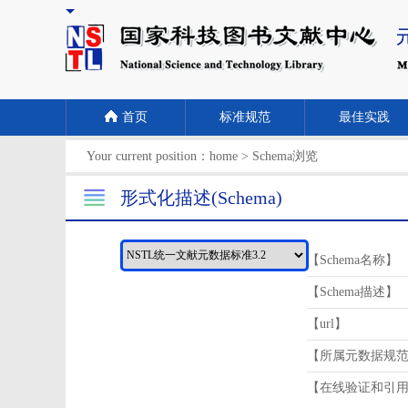
首页
标准规范
最佳实践
Your current position：
home
>
Schema浏览
形式化描述(Schema)
【Schema名称】
【Schema描述】
【url】
【所属元数据规
【在线验证和引