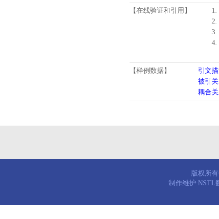
【在线验证和引用】
1.
2.
3.
4
【样例数据】
引文描
被引关
耦合关
版权所有© 
制作维护:NST