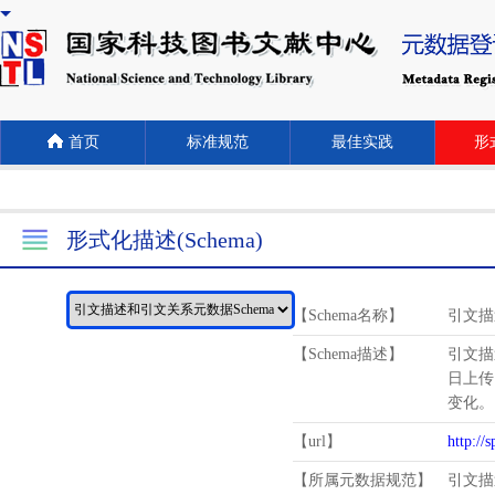
首页
标准规范
最佳实践
形式
形式化描述(Schema)
【Schema名称】
引文描
【Schema描述】
引文描
日上传
变化。
【url】
http://
【所属元数据规范】
引文描