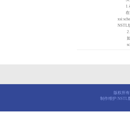
1.
在待验证的
xsi:sc
NST
2.
如需引
schema
版权所有© 
制作维护:NST