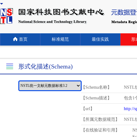
首页
标准规范
最佳实践
形式
形式化描述(Schema)
【Schema名称】
NST
【Schema描述】
包含1个
【url】
http://
【所属元数据规范】
NST
【在线验证和引用】
N
Schema