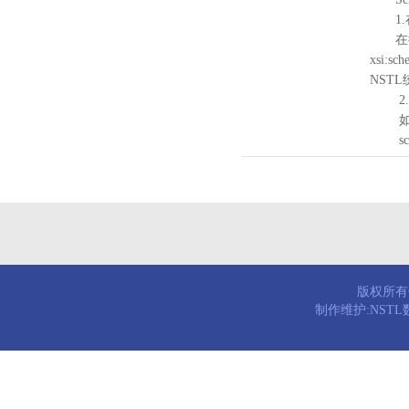
1.
在待验证的
xsi:sc
NST
2.
如需引
schema
版权所有© 
制作维护:NST