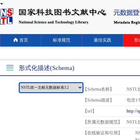
首页
标准规范
最佳实践
形式
形式化描述(Schema)
【Schema名称】
NST
【Schema描述】
包含1个
【url】
http://
【所属元数据规范】
NST
【在线验证和引用】
N
Schema