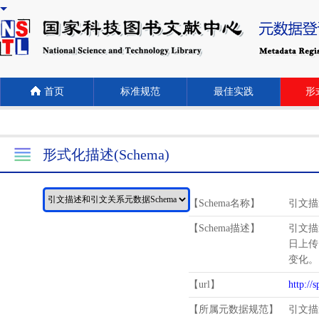
首页
标准规范
最佳实践
形式
形式化描述(Schema)
【Schema名称】
引文描
【Schema描述】
引文描
日上传
变化。
【url】
http://
【所属元数据规范】
引文描