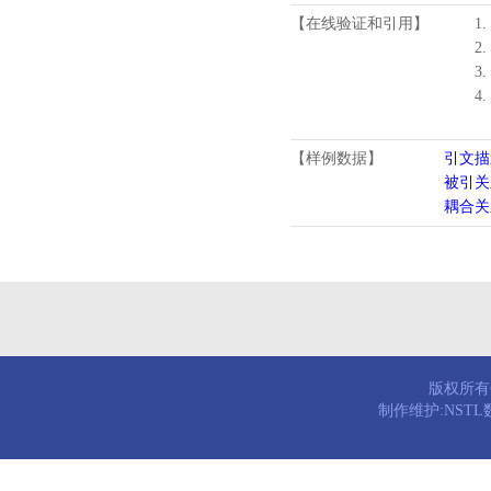
【在线验证和引用】
1.
2.
3.
4
【样例数据】
引文描
被引关
耦合关
版权所有© 
制作维护:NST