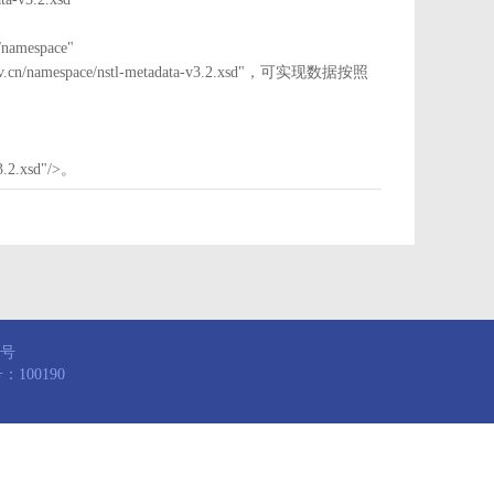
mespace"
nstl.gov.cn/namespace/nstl-metadata-v3.2.xsd"，可实现数据按照
3.2.xsd"/>。
8号
100190