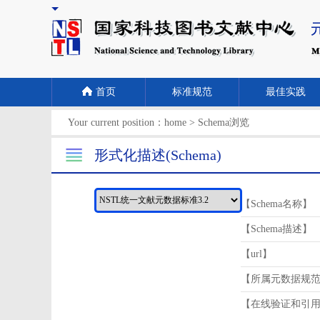
首页
标准规范
最佳实践
Your current position：
home
>
Schema浏览
形式化描述(Schema)
【Schema名称】
【Schema描述】
【url】
【所属元数据规
【在线验证和引