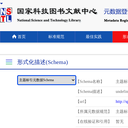
首页
标准规范
最佳实践
形式
形式化描述(Schema)
【Schema名称】
主题标
【Schema描述】
undefi
【url】
http://
【所属元数据规范】
主题标
【在线验证和引用】
暂无