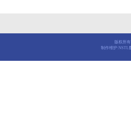
版权所有© 
制作维护:NST