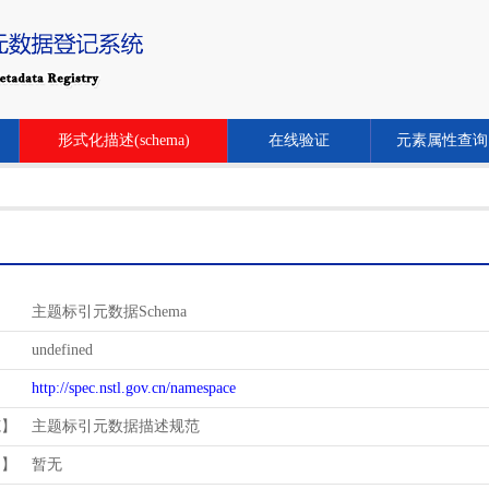
形式化描述(schema)
在线验证
元素属性查询
主题标引元数据Schema
undefined
http://spec.nstl.gov.cn/namespace
范】
主题标引元数据描述规范
用】
暂无