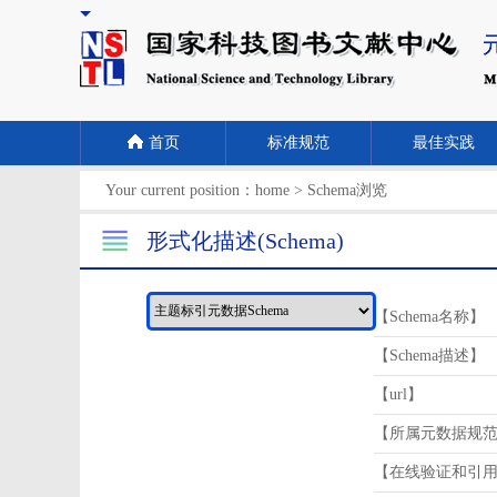
首页
标准规范
最佳实践
Your current position：
home
>
Schema浏览
形式化描述(Schema)
【Schema名称】
【Schema描述】
【url】
【所属元数据规
【在线验证和引