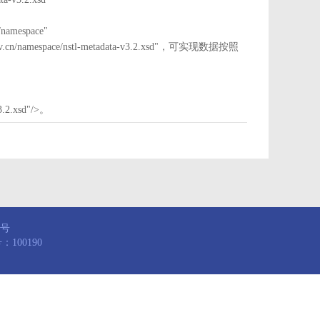
mespace"
nstl.gov.cn/namespace/nstl-metadata-v3.2.xsd"，可实现数据按照
3.2.xsd"/>。
8号
100190