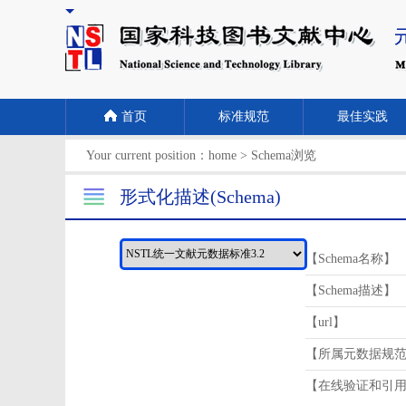
首页
标准规范
最佳实践
Your current position：
home
>
Schema浏览
形式化描述(Schema)
【Schema名称】
【Schema描述】
【url】
【所属元数据规
【在线验证和引