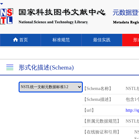
首页
标准规范
最佳实践
形式
形式化描述(Schema)
【Schema名称】
NST
【Schema描述】
包含1个
【url】
http://
【所属元数据规范】
NST
【在线验证和引用】
N
Schema