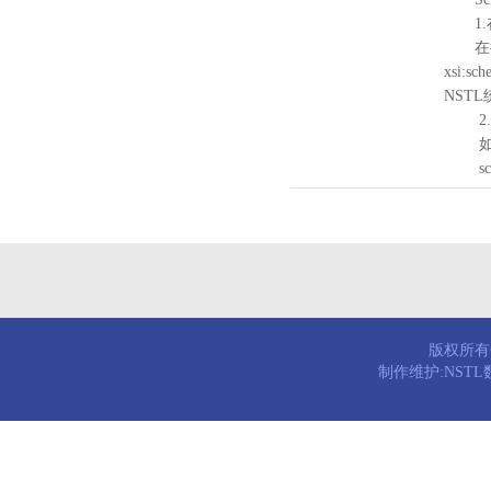
1.
在待验证的
xsi:sc
NST
2.
如需引
schema
版权所有© 
制作维护:NST