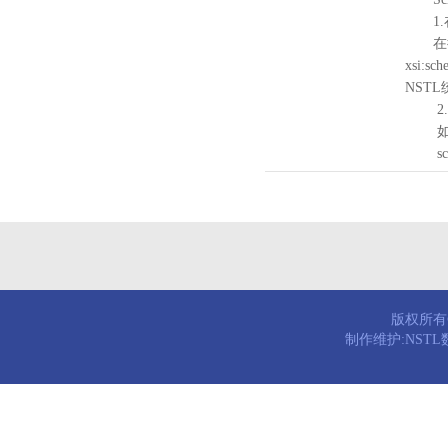
1.
在待验证的
xsi:sc
NST
2.
如需引
schema
版权所有© 
制作维护:NST