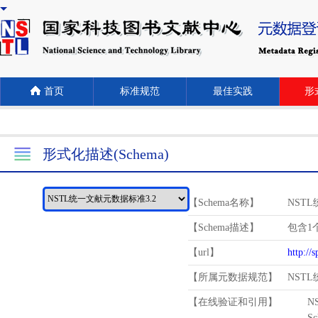
首页
标准规范
最佳实践
形式
形式化描述(Schema)
【Schema名称】
NST
【Schema描述】
包含1个
【url】
http://
【所属元数据规范】
NST
【在线验证和引用】
N
Schema