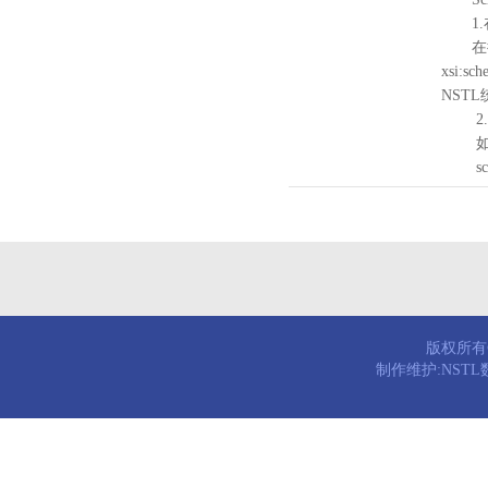
1.
在待验证的
xsi:sc
NST
2.
如需引
schema
版权所有© 
制作维护:NST