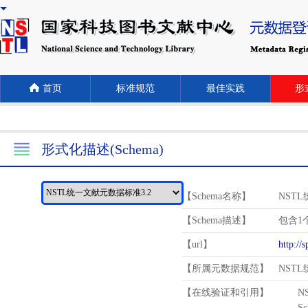
首页
标准规范
最佳实践
形式
形式化描述(Schema)
【Schema名称】
NST
【Schema描述】
包含1个
【url】
http://
【所属元数据规范】
NST
【在线验证和引用】
N
Schema