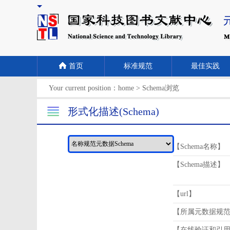
首页
标准规范
最佳实践
Your current position：
home
>
Schema浏览
形式化描述(Schema)
【Schema名称】
【Schema描述】
【url】
【所属元数据规
【在线验证和引