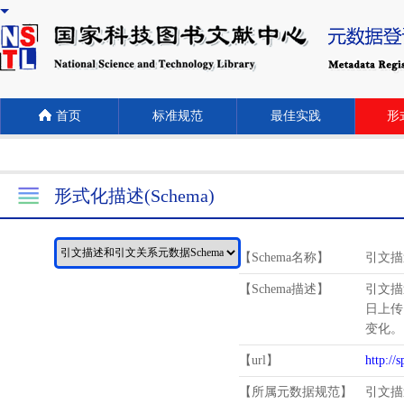
首页
标准规范
最佳实践
形式
形式化描述(Schema)
【Schema名称】
引文描
【Schema描述】
引文描
日上传
变化。
【url】
http://
【所属元数据规范】
引文描