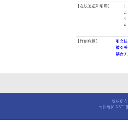
【在线验证和引用】
1.
2.
3.
4
【样例数据】
引文描
被引关
耦合关
版权所有© 
制作维护:NST