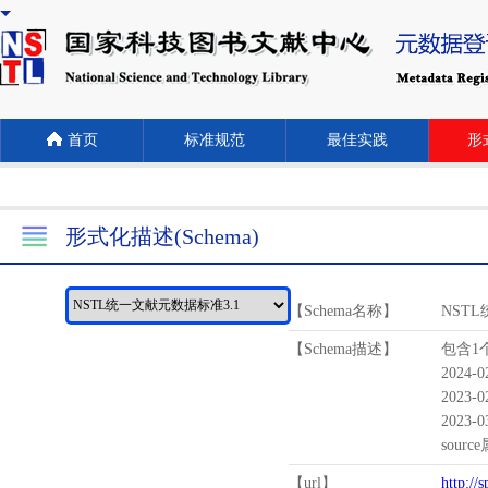
首页
标准规范
最佳实践
形式
形式化描述(Schema)
【Schema名称】
NST
【Schema描述】
包含1个
2024-
2023-
2023-
sour
【url】
http://