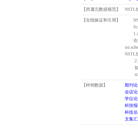
【所属元数据规范】
NST
【在线验证和引用】
N
Schema
1.
在待验证的
xsi:sc
NST
2.
如需引
schema
【样例数据】
期刊论
会议论
学位论
科技报
科技丛
文集汇